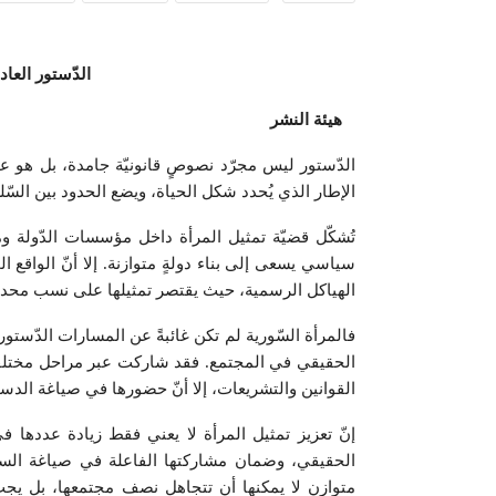
الدّستور العاد
هيئة النشر
الدّستور ليس مجرّد نصوصٍ قانونيّة جامدة، بل هو ع
الإطار الذي يُحدد شكل الحياة، ويضع الحدود بين السّل
تُشكّل قضيّة تمثيل المرأة داخل مؤسسات الدّولة ومو
سياسي يسعى إلى بناء دولةٍ متوازنة. إلا أنّ الواقع 
الهياكل الرسمية، حيث يقتصر تمثيلها على نسب محدود
فالمرأة السّورية لم تكن غائبةً عن المسارات الدّستورية
الحقيقي في المجتمع. فقد شاركت عبر مراحل مختلفة
القوانين والتشريعات، إلا أنّ حضورها في صياغة الدسات
إنّ تعزيز تمثيل المرأة لا يعني فقط زيادة عددها ف
الحقيقي، وضمان مشاركتها الفاعلة في صياغة السي
متوازن لا يمكنها أن تتجاهل نصف مجتمعها، بل يجب 