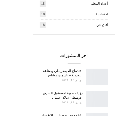
أعداد المجلة
18
الافتتاحية
18
آفاق حرة
18
آخر المنشورات
الاندماج الديمقراطي وصناعة
التعددية – ياسمين مشايخ
يوليو 16, 2026
رؤية نسوية لمستقبل الشرق
الأوسط – ديلان عثمان
يوليو 16, 2026
الإعلام في سوريا بين الانقسام