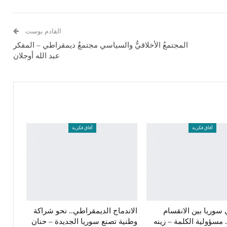
القادم بوست
المجتمعُ الأخلاقيُّ والسياسي مجتمعٌ ديمقراطي – المفكر
عبد الله أوجلان
آفاق فكرية
آفاق فكرية
 سوريا بين الانقسام
الاندماج الديمقراطي.. نحو شراكة
. مسؤولية الكلمة – زينه
وطنية تصنع سوريا الجديدة – حنان