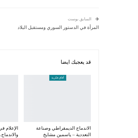
السابق بوست
المرأة في الدستور السوري ومستقبل البلاد
قد يعجبك ايضا
آفاق فكرية
الاندماج الديمقراطي وصناعة
الإعلام في
التعددية – ياسمين مشايخ
والاندماج.