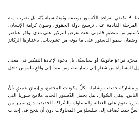
 لا نكتفي بقراءة الدّستور بوصفه وثيقةً سياسيّةً، بل نقترب منه
المرحلة القادمة على ترسيخ دولة الحقوق، وصون كرامة الإنسان،
لدّستور من منظورٍ قانوني بحت تفرض التركيز على مدى توافر عناصر
ات، وضمان سمو الدستور على ما دونه من تشريعات، باعتبارها الركائز
 مجرّد قراءةٍ قانونيّة أو سياسيّة، بل دعوة لإعادة التفكير في معنى
ويل المساواة من شعارٍ إلى ممارسة، ومن مبدأ إلى واقعٍ ملموس داخل
 وبمشاركة حقيقية وشاملة لكلِّ مكونات المجتمع، وبإيمانٍ عميقٍ بأنَّ
 الناس. يبقى السّؤال، هل يحمل الدّستور الجديد ملامح سوريا التي
يا تقوم على العدالة والمساواة والشّراكة الحقيقية دون تمييز بين
رّد نصٍّ جديد يُضاف إلى سلسلةٍ من المحاولات دون أن ينجح في إحداث