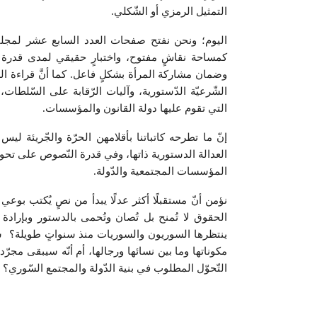
التمثيل الرمزي أو الشّكلي.
اليوم؛ ونحن نفتح صفحات العدد السابع عشر لمجلتنا،
كمساحة نقاشٍ مفتوح، واختبارٍ حقيقي لمدى قدرة 
وضمان مشاركة المرأة بشكلٍ فاعل. كما أنَّ قراءة ا
الشّرعيّة الدّستورية، وآليات الرّقابة على السّلط
التي تقوم عليها دولة القانون والمؤسسات.
إنّ ما تطرحه كاتباتنا بأقلامهن الحرّة والجّريئة ليس
العدالة الدستورية ذاتها، وفي قدرة النّصوص على تح
المؤسسات المجتمعية والدّولة.
نؤمن أنّ مستقبلًا أكثر عدلًا يبدأ من نصٍ يُكتب بوعي
الحقوق لا تُمنح بل تُصان وتُحمى بالدستور وبإرادة
ينتظرها السوريون والسوريات منذ سنواتٍ طويلة؟ سور
مكوناتها وما بين نسائها ورجالها، أم أنّه سيبقى مج
التّحوّل المطلوب في بنية الدّولة والمجتمع السّوري؟