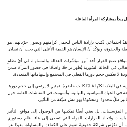
ل يبدأ بمشاركة المرأة الفاعلة
قدٌ اجتماعي يُكتب بإرادة الناس ليحمي كرامتهم ويصون حرّياتهم. هو
طة والحقوق، ويؤكّد أنّ الإنسان هو القيمة الأعلى التي يجب أن تصان.
اقع صنع القرار أحد أبرز مؤشّرات العدالة والمساواة في أيِّ نظامٍ
الحالي في الحالة السّورية يُظهر تراجعًا واضحًا في حضور المرأة ضمن
ة لا تعكس حجم دورها الفعلي في المجتمع وإسهاماتها المتعددة.
 في البلاد، لكنّها غالبًا كانت حاضرةً بتمثيلٍ لا يرتقي إلى حجم دورها
 في الحياة السياسية والنيابية، وأسهمت في النقاشات العامة حول
ير ظلَّ محدودًا ومحكومًا بهوامش ضيّقة من التأثير.
ي المؤسسات، بل يعني أيضًا تمكينها من الوصول إلى مواقع التأثير
اسات واتخاذ القرارات. الدولة التي تسعى إلى بناء نظام دستوري
أن تكرّس شراكةً حقيقيةً تقوم على الكفاءة والمساواة، بعيدًا عن