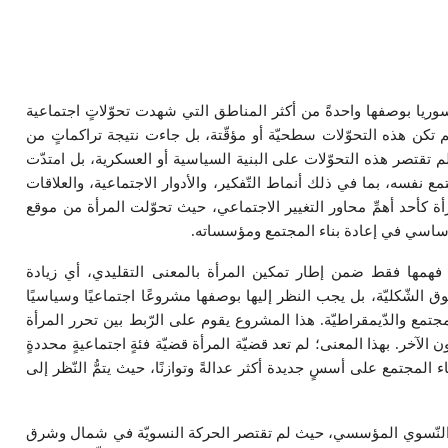
يا بوصفها واحدةً من أكثر المناطق التي شهدت تحوّلاتٍ اجتماعية
كن هذه التحوّلات سطحيّة أو مؤقّتة، بل جاءت نتيجة تراكماتٍ من
لم تقتصر هذه التحوّلات على البنية السياسية أو العسكرية، بل امتدّت
ع نفسه، بما في ذلك أنماط التّفكير، والأدوار الاجتماعية، والعلاقات
أة كأحد أهمِّ محاور التغيير الاجتماعي، حيث تحوّلت المرأة من موقع
أساسي في إعادة بناء المجتمع ومؤسساته.
همها فقط ضمن إطار تمكين المرأة بالمعنى التقليدي، أي زيادة
 الشّكليّة، بل يجب النظر إليها بوصفها مشروعًا اجتماعيًا وسياسيًا
جتمع والدّيمقراطيّة. هذا المشروع يقوم على الرّبط بين تحرر المرأة
آخر. بهذا المعنى؛ لم تعد قضيّة المرأة قضيّة فئةٍ اجتماعيةٍ محددةٍ
اء المجتمع على أسسٍ جديدة أكثر عدالةً وتوازنًا، حيث يتمُّ النّظر إلى
نظيم النّسوي المؤسسي، حيث لم تقتصر الحركة النسويّة في شمال وشرق