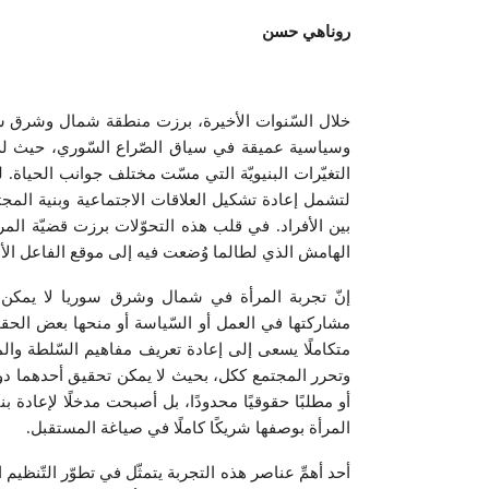
روناهي حسن
خلال السّنوات الأخيرة، برزت منطقة شمال وشرق سور
وسياسية عميقة في سياق الصّراع السّوري، حيث لم ت
التغيّرات البنيويّة التي مسّت مختلف جوانب الحياة. 
لتشمل إعادة تشكيل العلاقات الاجتماعية وبنية المجتم
بين الأفراد. في قلب هذه التحوّلات برزت قضيّة المر
الهامش الذي لطالما وُضعت فيه إلى موقع الفاعل ال
إنّ تجربة المرأة في شمال وشرق سوريا لا يمكن ف
مشاركتها في العمل أو السّياسة أو منحها بعض الحقوق
متكاملًا يسعى إلى إعادة تعريف مفاهيم السّلطة والم
وتحرر المجتمع ككل، بحيث لا يمكن تحقيق أحدهما دون ال
أو مطلبًا حقوقيًا محدودًا، بل أصبحت مدخلًا لإعادة بن
المرأة بوصفها شريكًا كاملًا في صياغة المستقبل.
أحد أهمِّ عناصر هذه التجربة يتمثّل في تطوّر التّ