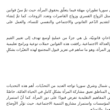
 تطوراتٍ مهمّة فيما يتعلّق بحقوق المرأة، حيث تمَّ سنّ قوانين
مثل الزواج القسري وزواج القاصرات وتعدد الزوجات. كما تمَّ إنشاء
تقديم الدّعم القانوني والاجتماعي والنفسي للنساء، والعمل على
اتٍ قانونيّة، بل هي جزءٌ من عمليةٍ أوسع تهدف إلى تغيير القيم
العدالة الاجتماعية. رافقت هذه القوانين حملات توعية وبرامج تعليمية
ور المرأة، وهو ما ساهم في تعزيز قبول المجتمع لهذه التغيّرات بشكلٍ
ي شمال وشرق سوريا تواجه العديد من التحدّيات. أهم هذه التحديات
 المناطق تعيق مشاركة المرأة بشكلٍ كاملٍ في الحياة العامّة، خاصّةً
المفاهيم التقليدية تفرض قيودًا على دور المرأة. كما أنّ استمرار
 المؤسسات واستمرار مشاريع التنمية الاجتماعية، حيث تؤثّر الأوضاع
مل والتوسّع.