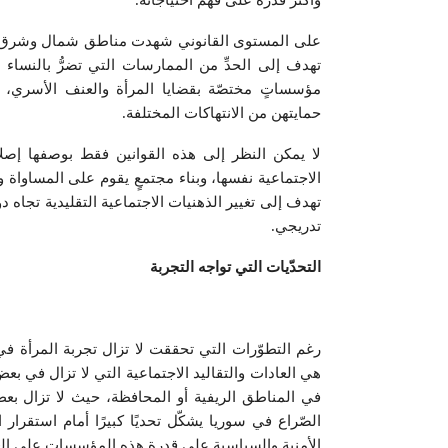
وأكثر قدرة على فهم احتياجاته.
على المستوى القانوني شهدت مناطق شمال وشرق سوريا
تهدف إلى الحدِّ من الممارسات التي تضرُّ بالنساء 
مؤسساتٍ مختصّة بقضايا المرأة والعنف الأسري، ل
حمايتهن من الانتهاكات المختلفة.
لا يمكن النظر إلى هذه القوانين فقط بوصفها إصلاح
الاجتماعية نفسها، وبناء مجتمعٍ يقوم على المساواة و
تهدف إلى تغيير الذهنيات الاجتماعية التقليدية تجاه د
تدريجي.
التحدّيات التي تواجه التجربة
رغم التطوّرات التي تحققت لا تزال تجربة المرأة ف
هي العادات والتقاليد الاجتماعية التي لا تزال في بعض
في المناطق الريفية أو المحافظة، حيث لا تزال بعض 
الصّراع في سوريا يشكّل تحديًا كبيرًا أمام استقرار
الأمنية والسياسية على قدرة هذه المؤسسات على الع