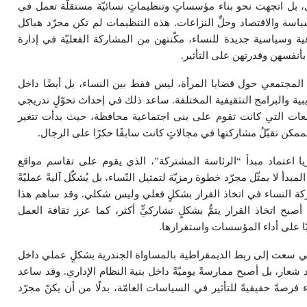
 بل اتجهت نحو بناء مؤسساتٍ وتنظيماتٍ نسائيّة مستقلّة تعمل في
اسة والاقتصاد وحلِّ النزاعات. هذه التنظيمات لم تكن مجرّد هياكل
عية وسياسية جديدة للنساء، مكّنتهن من المشاركة الفعليّة في إدارة
أنفسهن وقدرتهن على التأثير.
 المجتمعي حول قضايا المرأة، ليس فقط بين النساء، بل أيضًا داخل
بية والبرامج التثقيفية المختلفة. ساعد ذلك في إحداث تحوّلٍ تدريجي
تمعات التي كانت تقوم على بنى اجتماعية محافظة، حيث بدأت تتغير
ممكن تقبّلُ مشاركتها في مجالاتٍ كانت سابقًا حكرًا على الرجال.
ا اعتماد مبدأ “الرئاسة المشتركة”، الذي يقوم على تقاسم مواقع
 لا يمثّل مجرّد خطوة رمزيّة لتمثيل النّساء، بل يُشكّل آليةً عمليّةً
ركة النساء في اتخاذ القرار بشكلٍ فعلي وليس شكلي. وقد ساهم هذا
ح اتخاذ القرار يتمُّ بشكلٍ تشاركيٍّ أكثر، كما عزز ثقافة العمل
بًا على أداء المؤسسات واستقرارها.
 التي سعت إلى ربط الديمقراطية بالمساواة الجندرية بشكلٍ عملي داخل
ار، بل أصبح ممارسةً يوميّةً داخل بنية النظام الإداري. وقد ساعد
رصةً حقيقيةً للتأثير في السياسات العامّة، بدلًا من أن يكنّ مجرّد