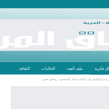
اق فكرية
ملف العدد
الخالدات
الثقافة
ا من الهامش إلى إعادة تشكيل المجتمع – روناهي حسن