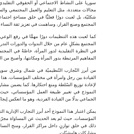
سوريا على النشاط الاجتماعي أو الحقوقي التقليدي،
مجالات متعددة، مثل التعليم والعمل المجتمعي والسي
شكليّة، بل لعبت دورًا فعليًّا في خلق مساحةٍ اجتما
المجتمع وصنع القرار، وساهمت في تعزيز ثقة النساء ب
كما لعبت هذه التنظيمات دورًا مهمًّا في رفع الوعي
المجتمع بشكلٍ عام من خلال الندوات والدورات التدري
في النظرة التقليدية لدور المرأة، خاصّةً في المج
المفاهيم المرتبطة بدور المرأة ومكانتها، وأصبح من ال
من أبرز التّجارب التّنظيميّة في شمال وشرق سوري
القيادة بين رجل وامرأة في مختلف المؤسسات. هذا المبدأ
لإعادة توزيع السّلطة ومنع احتكارها. كما يضمن مشا
النموذج في تغيير طبيعة العمل المؤسساتي، حيث أصب
الجماعي بدلًا من القيادة الفردية، وهو ما انعكس إيجا
يمكن اعتبار هذا النموذج أحد أبرز التجارب الإدارية
المؤسسات. حيث لم يعد الحديث عن المساواة مجرّد شع
ذلك في خلق توازنٍ داخل مراكز القرار، ومنح النساء ف
مشاركاتٍ هامشيّات.