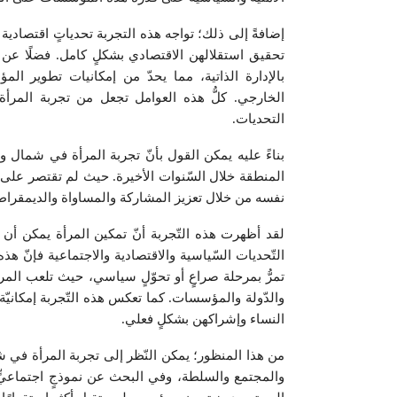
إضافةً إلى ذلك؛ تواجه هذه التجربة تحدياتٍ اقتصادي
تحقيق استقلالهن الاقتصادي بشكلٍ كامل. فضلًا عن 
بالإدارة الذاتية، مما يحدّ من إمكانيات تطوير ا
الخارجي. كلُّ هذه العوامل تجعل من تجربة المرأ
التحديات.
بناءً عليه يمكن القول بأنّ تجربة المرأة في شمال 
المنطقة خلال السّنوات الأخيرة. حيث لم تقتصر على 
نفسه من خلال تعزيز المشاركة والمساواة والديمقراطيّ
لقد أظهرت هذه التّجربة أنّ تمكين المرأة يمكن أن ي
التّحديات السّياسية والاقتصادية والاجتماعية فإنّ هذ
تمرُّ بمرحلة صراعٍ أو تحوّلٍ سياسي، حيث تلعب الم
والدّولة والمؤسسات. كما تعكس هذه التّجربة إمكانيّة 
النساء وإشراكهن بشكلٍ فعلي.
من هذا المنظور؛ يمكن النّظر إلى تجربة المرأة في 
والمجتمع والسلطة، وفي البحث عن نموذجٍ اجتماعيٍّ أ