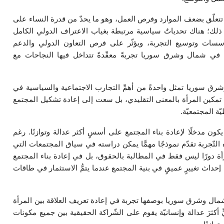
ة تتعلّق بضعف الموارد وفرص العمل، وهو ما يحدّ من قدرة النساء على
ذلك؛ هناك تحدياتٌ سياسية مرتبطة بغياب الاعتراف الدولي الكامل
لمؤسسات وتوسيع التجربة، ويؤثّر على فرص التعاون الدولي والدعم
ة في شمال وشرق سوريا تجربةً معقّدةً تتداخل فيها النجاحات مع
وشرق سوريا تمثل واحدةً من أهمِّ التجارب الاجتماعية والسياسية في
تمكين المرأة بالمعنى التقليدي، بل سعت إلى إعادة تشكيل المجتمع
ة المجتمعيّة.
كون مدخلًا لإعادة بناء المجتمع على أسسٍ أكثر عدالة وتوازنًا. رغم
ه التّجربة تقدّم نموذجًا مهمًّا يمكن دراسته في سياق المجتمعات التي
رأة دورًا ليس فقط في المطالبة بالحقوق، بل في إعادة بناء المجتمع
إحداث تغييرٍ عميقٍ في بنية المجتمع عندما يتمُّ الاستثمار في طاقات
شمال وشرق سوريا بوصفها تجربة في إعادة تعريف العلاقة بين المرأة
كثرَ عدالة وإنسانيّة يقوم على الشّراكة الحقيقية بين جميع مكونات