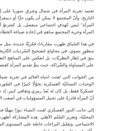
تعتمد تجربة المرأة في شمال وشرق سوريا على إطا
التاريخ، وأنّ المجتمع لا يمكن أن يكون حرًّا أو ديمق
المرأة” ليس كهدفٍ اجتماعي منفصل، بل كشرطٍ أسا
المرأة وحرية المجتمع ساهم في إعادة صياغة الخطاب 
في هذا السّياق ظهرت مقارباتٌ فكريّةٌ جديدة، مثل م
منظورٍ نسوي، في محاولةٍ لتصحيح السّرديات التّاريخية
يبقَ في إطار النظريّات، بل انعكس على المناهج التعل
على المساواة والشّراكة، حيث يتمُّ تقديم المرأة كعنصر
من الجوانب التي لفتت انتباه العالم في تجربة ش
الوحدات النسائيّة العسكرية تحوّلًا كبيرًا في الص
عسكريًا فقط، بل كان له بُعدٌ رمزي وثقافي كبير، إذ
أنّ المرأة قادرةٌ على تحمل المسؤوليات في أصعب 
إلى جانب الدور العسكري لعبت النساء دورًا مهمًّا في
المحليّة، وتعزيز السّلم الأهلي. هذه المشاركة أظه
الاجتماعي، وتقليل النزاعات خاصّة على المستوى المح