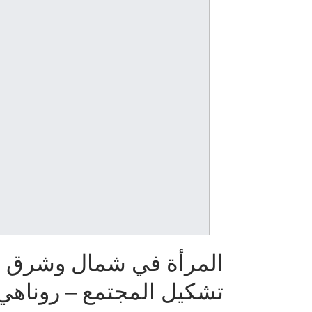
المرأة في شمال وشرق س
تشكيل المجتمع – روناه