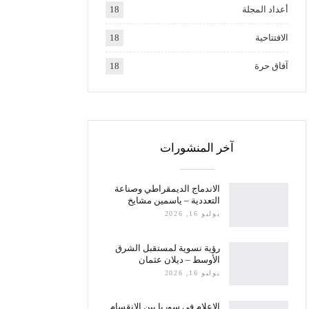
أعداد المجلة
18
الافتتاحية
18
آفاق حرة
18
آخر المنشورات
الاندماج الديمقراطي وصناعة
التعددية – ياسمين مشايخ
يوليو 16, 2026
رؤية نسوية لمستقبل الشرق
الأوسط – ديلان عثمان
يوليو 16, 2026
الإعلام في سوريا بين الانقسام