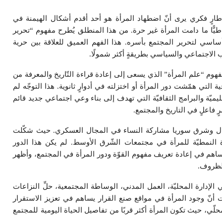
رٍ فكري يرى أنّ اضطهاد المرأة هو أحد أقدم أشكال الهيمنة في
راطيًّا ما دامت المرأة غير حرة. من هذا المنطلق يُطرح مفهوم “تحرير
سي لتحرير المجتمع بأسره. هذا الفهم العميق للعلاقة بين حرية
الاجتماعي والسياسي بطريقةٍ أكثر شمولًا.
فهوم “علم المرأة” الذي يسعى إلى إعادة قراءة التّاريخ والمعرفة من
 التي همّشت دور المرأة أو اختزلته في أدوارٍ ثانوية. هذا التوجّه لم
يميّة والبرامج الثقافيّة التي تهدف إلى بناء وعي اجتماعي جديد قائم
ٍ فاعلٍ في التاريخ والمجتمع.
مال وشرق سوريا مشاركة النساء في المجال العسكري. حيث شكّلت
ّورة النمطيّة للمرأة في مجتمعات الشّرق الأوسط. لم يكن هذا الدور
 ساهم في إعادة تعريف مفهوم القوّة ودور المرأة في المجتمع، وأظهر
الظروف.
 الإدارة المحليّة، العمل المدني، الوساطة المجتمعية، حلِّ النزاعات
رت أنّ وجود المرأة في مواقع صنع القرار يساهم في تعزيز الاستقرار
لّي، حيث تكون المرأة أكثر قربًا من تفاصيل الحياة اليومية للمجتمع