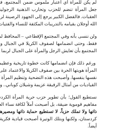
لم يكن للمرأة أي اعتبار ملموس ضمن المجتمع، فل
جعل المرأة تنضم للحزب وتحارب الذهنية الرجولي
العقبات. فالفضل الكبير يرجع إلى الجهود الرصينة لرف
الله أوجلان بقيامه بالتدريبات المكثفة للنساء والفتي
ولن ننسى بأنه وفي المجتمع الإقطاعي – المحافظ لم 
فقط، وحتى انضمامها لصفوف الكريلا في الجبال والق
المجتمع بأن تعايش الرجل والمرأة على الجبال لربما 
ورغم ذلك فإن انضمامها كانت خطوة تاريخية وعظيمة 
المرأة هويتها الحرة بين صفوف الكريلا والاعتماد عل
نفسها بنفسها. وأصبحت هذه التضحية وتنظيم المرأة نم
القياديات من أمثال الرفيقة عزيمة وشيلان كوباني.. و
مفاهيم قوموية ضيقة، بل أصبحت أملاً لكافة نساء العا
ذاتها ولا تملك حزباً، لا تستطيع حماية ذاتها ومصيرها
كردستان، ولكنها وبتلك الوتيرة أصبحت قيادية فكرية
أيضاً.