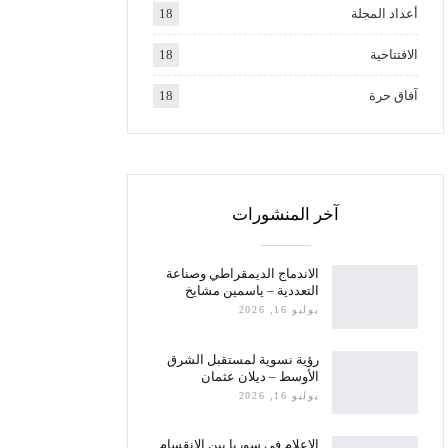
أعداد المجلة
18
الافتتاحية
18
آفاق حرة
18
آخر المنشورات
الاندماج الديمقراطي وصناعة
التعددية – ياسمين مشايخ
يوليو 16, 2026
رؤية نسوية لمستقبل الشرق
الأوسط – ديلان عثمان
يوليو 16, 2026
الإعلام في سوريا بين الانقسام