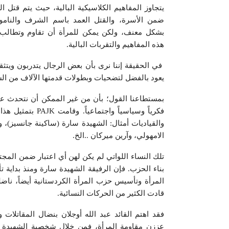
يتجاوز المفاهيم الكلاسيكية البالية، حيث يتم قتل 
ضمن الأسرة، والقتل العمد باسم الشرف والنام
بشكل معنف، ولكن يمكن للمرأة أن تقاوم وتطالب ب
هذه المفاهيم والتقربات البالية.
في الحقيقة إننا نرى بأن بعض الرجال يتدربون ويتثقف
يعود بالفضل لتضحيات وبطولات قدمتها الآلاف من الشه
بمستطاعنا القول؛ بأن من غير الممكن أن نتحدث ع
فكرياً وسياسياً 
والقياديات أمثال: الشهيدة سارة (ساكينة جانسيز)، 
الامهولي، وآرين ميركان ..الخ.
تلك النساء اللواتي لم يكن لهن أي اعتبار ضمن المج
بناء الحزب. فإن الرفيقة الشهيدة سارة ومنذ بدا
المرأة وتأسيس حزب المرأة الكردستانية أيضاً، ن
قادت الكثير من الحركات النسائية.
فقد اهتم القائد عبد الله أوجلان بنضال المقاتلات و
عززن مقاومة المرأة، فمن خلال شخصية الشهيدة ب