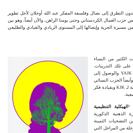
ون التطرق إلى نضال وفلسفة المفكر عبد الله أوجلان لأجل تطوير
يس حزب العمال الكردستاني وحتى يومنا الراهن، والآن أيضاً، وهو بين
ن مسيرة الحرية وإيصالها إلى المستوى الريادي والقيادي والطليعي
 الكثير من النساء
 على تلك التدريبات.
ومن المنظمة النسائية التي تسمى YJWK ومن ثم YAJK والوصول إلى
وين الجيش النسائي الذي عرف باسم YJA-STAR وأيضاً الحزب النسائي
الذي يقودها PAJK تحت مظلة نظام الأمة الديمقراطية لـ KJK وبقيادة فكر
عبة.
 “
الهيكلية التنظيمية
 الذهنية الذكورية
ن التضحيات الثمينة
رحلة من المراحل التي