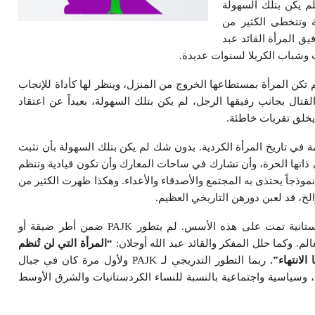
م يكن بتلك السهولة
ة وتتخطى الكثير من
يق المرأة القائد عبد
ات وشباب الكريلا لسنوات عديدة.
تكن المرأة بمستطاعها الخروج من المنزل، وينظر لها كأداة للإنجاب
تال بجانب رفيقها الرجل، لم يكن بتلك السهولة، بعيداً عن اعتقاد
يخلق تقربات خاطئة.
في تاريخ المرأة الكردية. بدون شك لم يكن بتلك السهولة بأن تثبت
ى ذاتها الحرة، وأن تشارك في ساحات المعارك وأن تكون قيادية وتنظم
وذجاً يحتذى به المجتمع والأصدقاء والأعداء. وهكذا ظهرت الكثير من
الخ، قد لعبن دورهن التاريخي العظيم.
نستطيع القول؛ بأن تطوير حزب حرية المرأة الكردستانية تمت على هذه الأسس. لم يتطور PAJK ضمن أطر ضيقة أو
لم. وكما حلل المفكر والقائد عبد الله أوجلان:
“المرأة التي لن تُنظم
 الانتهاء”.
ربما التطور التدريجي لـ PAJK ولأول مرة كان في جبال
، وسياسية واجتماعية بالنسبة للنساء الكردستانيات والشرق الأوسط