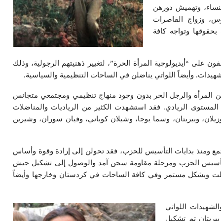
النساء، وتهميش دورهن
وس، وزواج القاصرات
حقوقها وتواجه كافة
ون على “أيديولوجية المرأة الحرة”، لتغيير ذهنيتهم الرجولية، وذلك
يدات. وأيضاً اللواتي يناضلن في الساحات التنظيمية والسياسية.
ن المرأة والرجل الحر بدون وجود منهاج تنظيمي ومجتمعي متجانس
واجتماعياً. وقامت PAJK بتمثيل هذا المستوى الريادي. فقد استشهدت الكثير من الرياديات والمناضلات
وزيلان، وبيريتان، وسما يوجا، وشيلان كوباني، وفيان سوران، وشيرين
تمع ومنذ بدايات التأسيس للحزب، فقد تحولن إلى إرادة وقوة وأساس
ية تأسيس الحزب ومرحلة مقاومة سجن آمد والوصول إلى تشكيل جيش
اضلت وبشكل مستمر وفي كافة الساحات في كردستان وخارجها وأيضاً
الشهيدات اللواتي
يريتان تم تشكيل