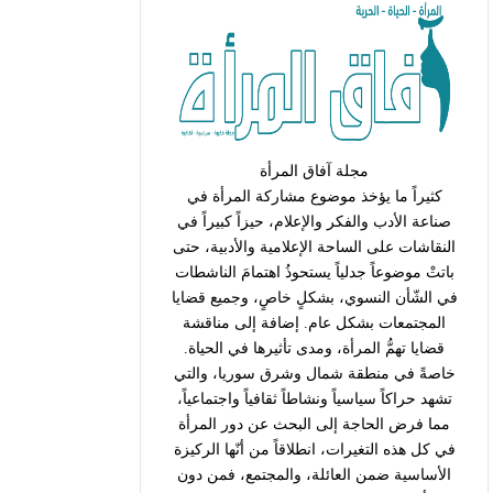
مجلة آفاق المرأة
كثيراً ما يؤخذ موضوع مشاركة المرأة في
صناعة الأدب والفكر والإعلام، حيزاً كبيراً في
النقاشات على الساحة الإعلامية والأدبية، حتى
باتتْ موضوعاً جدلياً يستحوذُ اهتمامَ الناشطات
في الشّأن النسوي، بشكلٍ خاصٍ، وجميع قضايا
المجتمعات بشكل عام. إضافة إلى مناقشة
قضايا تهمُّ المرأة، ومدى تأثيرها في الحياة.
خاصةً في منطقة شمال وشرق سوريا، والتي
تشهد حراكاً سياسياً ونشاطاً ثقافياً واجتماعياً،
مما فرض الحاجة إلى البحث عن دور المرأة
في كل هذه التغيرات، انطلاقاً من أنّها الركيزة
الأساسية ضمن العائلة، والمجتمع، فمن دون