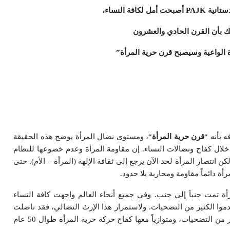
دستانية
PAJK
أصبحت أمل لكافة النساء،
بأن القرن الحادي والعشرون
 الواعية وسيصبح قرن حرية المرأة”
 بأنه “
قرن حرية المرأة
“، ومستوى نضال المرأة يوضح هذه الحقيقة
خلال كفاح ونضالات النساء. إن مقاومة المرأة وعدم خضوعها للنظام
م استبداد تلك الذهنية منذ 5000 سنة ولكن انتصار المرأة لحد الآن يرجع إلى ثقافة الإلهة (المرأة – الأم). حتى
ة دائماً مقاومة ومحاربة بلا حدود.
رأة تمت جنباَ إلى جنب. وفي جميع أنحاء العالم واجهت كافة النساء
وا الكثير من التضحيات. ولاستمرار هذا الإرث النضالي، فقد ناضلت
المرأة الكردية طوال 200 عام الأخيرة، وقدمت الكثير من التضحيات، ومتوازياً معها كفاح حركة حرية المرأة طوال 50 عام