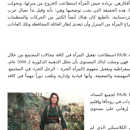
 أفكارهن، بريادة جيش المرأة استطاعت الخروج من منزلها، وتحولت
. هذه الحقيقة التي يجب توضحيها وهي؛ بأنه وقبل بدأ نضال حزب
دستانية، بالطبع كان هناك أيضاً الكثير من الحركات والمنظمات
اج المرأة من المنزل وأن تتعدى إطار العائلة المحافظة وتلك العادات
ولكننا نرى اليوم بأن حزب حرية المرأة الكردستانية PAJK استطاعت تفعيل المرأة في كافة مجالات المجتمع من خلال
التعليم والتنظيم والعمل الفكري وأصبح لها دور كبير. فهي وصلت لذاك المستوى بأن تحلل الذهنية الذكورية لـ 5000 عام،
مقراطية وتفعيل مفهوم (المرأة الحرة – الرجل الحر)، في المجتمع.
لمهمشة والضعيفة، وأنها قيادية وإدارية وتلعب دوراً مهماً في كافة
بالأخص على أساس هذا الميراث القيم التي طورتها PAJK لجميع النساء،
دات في روجآفا وإقليم
م إرهابي على مستوى
 الكلاسيكي الذي لم