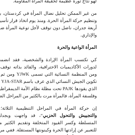
لهو نتاج ثورة عظيمة لحقيقة المرأة المقاومة.
من غير الممكن تحليل نضال المرأة في كردستان، بد
وتنظيم حركة المرأة الحرة. ومنذ يوم اتخاذ قرار تأس
أربعة جدران، ناضل دون توقف لأجل توعية المرأة ضم
والإداري.
المرأة الواعية والحرة
كي تكتسب المرأة الإرادة والشخصية، فقد انضمت
لدورات الأكاديميات الاحترافية، والقائد بذاته توقف
تك
وفلسفة المرأة، فالمرأة مرت بالكثير من المراحل الص
إن حركة المرأة في المراحل التنظيمية الثلاثة؛
والتجييش والتحول الحزبي
“، قد واجهت وبجدارة
المتسلطة وكسر القيود المتخلفة وتقديم الكثير م
للتعبير عن إرادتها الحرة وكينونتها المستقلة. ففي م