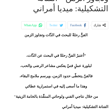
التشكيلية: ميديا أمراني
شارك
Facebook
Twitter
WhatsApp
البريد الإلكتروني
طباعة
الفنُّ رحلةٌ للبحث في الذّات وتجاوز الزمن
“أعتبرُ الفنَّ رحلةً في البحث عن الذّات،
لبلورة عملٍ فنيّ يعكس مشاعر الرضى والحب،
فالفنّ يتخطّى حدود الزمن، ويرسم ملامح البقاء،
وهذا ما أسعى إليه في استمرارية عطائي
من خلال نتاجي الفني ولوحاتي المنفَّذة بالخامة الزيتية
“
الفنانة التشكيلية: ميديا أمراني