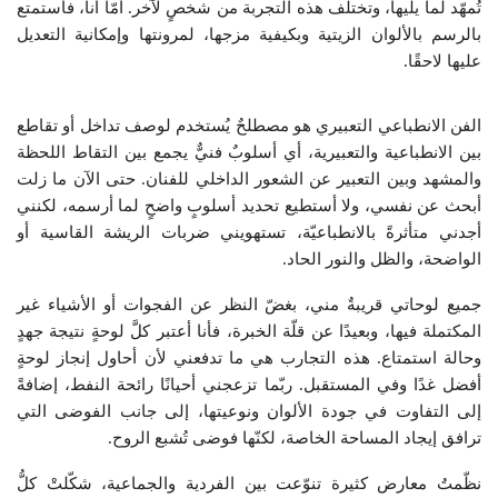
تُمهّد لما يليها، وتختلف هذه التجربة من شخصٍ لآخر. أمّا أنا، فأستمتع
بالرسم بالألوان الزيتية وبكيفية مزجها، لمرونتها وإمكانية التعديل
عليها لاحقًا.
الفن الانطباعي التعبيري هو مصطلحٌ يُستخدم لوصف تداخل أو تقاطع
بين الانطباعية والتعبيرية، أي أسلوبٌ فنيٌّ يجمع بين التقاط اللحظة
والمشهد وبين التعبير عن الشعور الداخلي للفنان. حتى الآن ما زلت
أبحث عن نفسي، ولا أستطيع تحديد أسلوبٍ واضحٍ لما أرسمه، لكنني
أجدني متأثرةً بالانطباعيّة، تستهويني ضربات الريشة القاسية أو
الواضحة، والظل والنور الحاد.
جميع لوحاتي قريبةٌ مني، بغضّ النظر عن الفجوات أو الأشياء غير
المكتملة فيها، وبعيدًا عن قلّة الخبرة، فأنا أعتبر كلَّ لوحةٍ نتيجة جهدٍ
وحالة استمتاع. هذه التجارب هي ما تدفعني لأن أحاول إنجاز لوحةٍ
أفضل غدًا وفي المستقبل. ربّما تزعجني أحيانًا رائحة النفط، إضافةً
إلى التفاوت في جودة الألوان ونوعيتها، إلى جانب الفوضى التي
ترافق إيجاد المساحة الخاصة، لكنّها فوضى تُشبع الروح.
نظّمتُ معارض كثيرة تنوّعت بين الفردية والجماعية، شكّلتْ كلُّ