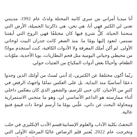
أنا ميديا أمراني من سري كانيه المحتلة ولدتُ عام 1992. مدينتي
تعني لي الكثير فهي أنا، هي نحن، هي ذاكرتنا الجميلة، الأرض التي
منحتنا الحياة، كلُّ شيءٍ فيها كان مختلفًا فهي الروح التي أبقتنا
نستمر، لنعود إليها يومًا ما. منذ الصغر كانت جدران البيت لوحاتي
الأولى. لم أكن أملك المعرفة ولا الأدوات الكافية، كنت أستخدم موادًا
من محيطي وحياتي اليومية مثل فحم البطاريات، بويا الأحذية، ملوّنات
الطعام، وأحيانًا بعض أدوات المكياج من الفتيات حولي.
ربّما أكون مختلفةً عن الكثيرين، إذ أنني لستُ من أولئك الذين وجدوا
دعمًا أساسيًا منذ البداية، بل على العكس تمامًا واجهتُ الرفض في
كثيرٍ من الأحيان. كان حبي للرسم، والشعور الذي كان ينعكس داخلي
أثناء ممارسته هو الداعم الأساسي لي، وهو ما منحني الاستمرارية
ومحاولة البحث عن ذاتي، علّني يومًا ما أرسم لوحةً ذات قيمةٍ فنيةٍ
عالية.
التحقتُ بكلية الآداب والعلوم الإنسانية/قسم الأدب الإنكليزي في حلب
وتخرجت عام 2022. يُعتبر قلم الرصاص غالبًا المرحلة الأولى التي