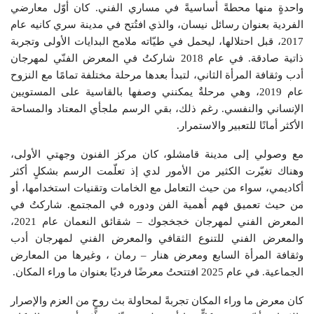
واحدةٍ منها محطةً أساسيةً في مساري الفني. كان أوّل معارضي
الفردية بعنوان رسائل نيسان، والذي افتُتح في مدينة سري كانيه عام
2017، قبل احتلالها، ليحمل في طيّاته ملامح البدايات الأولى وتجربة
ذاتية صادقة. في عام 2018 شاركتُ في المعرض الفنّي لمهرجان
أدب وثقافة المرأة الثاني، لتبدأ بعدها مرحلة مختلفة تمامًا مع النزوح
عام 2019، وهي مرحلةٌ يمكنني وصفها بالقاسية على المستويين
الإنساني والنفسي. رغم ذلك، بقي الرسم ملجأي المعتاد والمساحة
الأكثر أمانًا للتعبير والاستمرار.
مع وصولي إلى مدينة قامشلو، كان مركز الفنون وجهتي الأولى،
وهناك تغيّرت الكثير من الأمور لدي إذ تعلّمت الرسم بشكلٍ أكثر
أكاديمي، سواء من حيث التعامل مع الخامات وتقنيات استخدامها، أو
من حيث تعميق فهم أهمية الفن ودوره في المجتمع. شاركتُ في
المعرض الفني لمهرجان خجخجوك – شقائق النعمان عام 2021،
والمعرض الفني للتنوع الثقافي والمعرض الفني لمهرجان أدب
وثقافة المرأة السابع ومعرض هنار – رمان ، وغيرها من المعارض
الجماعية. في عام 2025 افتتحتُ معرضًا فرديًا بعنوان ما وراء المكان.
كان معرض ما وراء المكان تجربةً لمحاولة بث روحٍ من العزم والإصرار