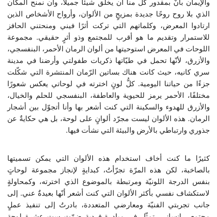
والإيمان بأنّ بمقدور كلٍّ منا أن يخلق شيئًا جميلًا، وأن نمنح المكان
الذي بلا روح روحًا جديدة بمزيجٍ من الألوان، وأرواح الأشخاص الذين
ارتادوا المعرض، وكلماتهم التي تركت أثرًا فيني ومنحتني الحافز
للاستمرار وتقديم ما هو أقرب للمجتمع وذو أثرٍ حقيقي. مجموعة
اللوحات في المعرض استوحيتها من ألوان الرمان الأحمر، البنفسجي،
والأزرق، لأنّها تحمل في طيّاتها ذكريات طفولتي وأرضنا في مدينة
سري كانيه، حيث كانت هناك بساتين الرّمان المنتشرة التي شكّلت
جزءًا من حياتنا اليومية. كلُّ لونٍ اخترته في لوحاتي يعكس شعورًا
مختلفًا، الأحمر يرمز للحيوية والعاطفة، البنفسجي للحلم والخيال،
والأزرق للهدوء والسكينة التي كنت أشعر بها وأنا أتجوّل بين أشجار
الرمان. هذه الألوان ليست مجرّد ألوانٍ على لوحة، بل هي حكايةٌ عن
جذوري وارتباطي بالأرض والبيئة التي نشأت فيها.
كثيرًا ما كنت أخاف استخدام هذه الألوان التي يمكن تسميتها
بالصاخبة، لكن هذه المرّة تجرّأتُ، كبدايةٍ لإنجاز مجموعة لوحاتٍ
بنفس الدرجة اللونيّة ومرتبطة بالموضوع الذي اخترته، وكمحاولةٍ
لاستكشاف نفسي بأكثر الألوان التي كنت أشعر أنّها بعيدةٌ عني. إلى
جانب تجربتي الفنيّة ومعارضي المتعددة، بادرتُ إلى تنفيذ عملٍ
مجتمعي إنساني، تمثّل في مبادرةٍ فرديةٍ ضمّت ست عشرة لوحة