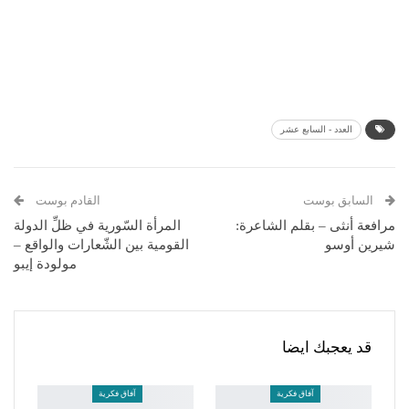
العدد - السابع عشر
السابق بوست
القادم بوست
مرافعة أنثى – بقلم الشاعرة:
المرأة السّورية في ظلِّ الدولة
شيرين أوسو
القومية بين الشّعارات والواقع –
مولودة إيبو
قد يعجبك ايضا
آفاق فكرية
آفاق فكرية