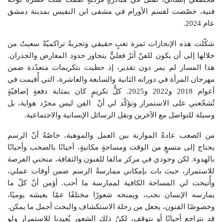
فنية، خصّصت لقسم الأورام في مشفى ابن النفيس بمدينة دمشق
عام 2024.
شكّلت هذه الإنجازات ثمرة تعبٍ حقيقي وتجربةً تراكميّةً سعيتُ من
خلالها إلى أن يكون للفنّ أثرٌ فعليٌّ يتجاوز حدود المعارض والجدران.
هذا المسار لم يمر دون تقدير، إذ حظيت بتكريمات متعدّدة ضمن
مهرجان المرأة في دوراته الثانية والسابعة والعاشرة، التي أُقيمت في
أعوام 2018 و2022 و2025. كلُّ تكريمٍ كان بمثابة دفعةٍ إضافيّةٍ
تُشجّعني على الاستمرار وتؤكّد لي أنّ الفن ليس مجرّد هواية، بل
وسيلة للتواصل مع الآخرين ونقل الرسائل الإنسانية والاجتماعية.
من الصعب عادةً الموازنة بين العمل والموهبة، خاصّةً أنّ الرسم
يحتاج إلى متسعٍ من الوقت ومساحةٍ مكانيةٍ، أحيانًا بالصخب وأحيانًا
بالهدوء. لكن وجودي في مركز مالفا للفنون والثقافة، منحني الفرصة
للاستمرار، حيث بات بإمكاني ممارسةُ الرسم ضمن أوقات عملي،
وأُتيحت لي المساحة الكافية لممارسة ما أحب. أؤمن أنّ كلّ ما
يمارسه الإنسان بحب، ويمنحه شعورًا مختلفًا عمّا يعيشه يوميًا،
وخصوصًا الفنون، يجعل من رحلة الاستكشاف والبحث أجمل ما يمكن.
قد نتراجع أحيانًا أو نتوقف، لكنّ ذلك الشعور يُعيدنا للاستمرار ولو